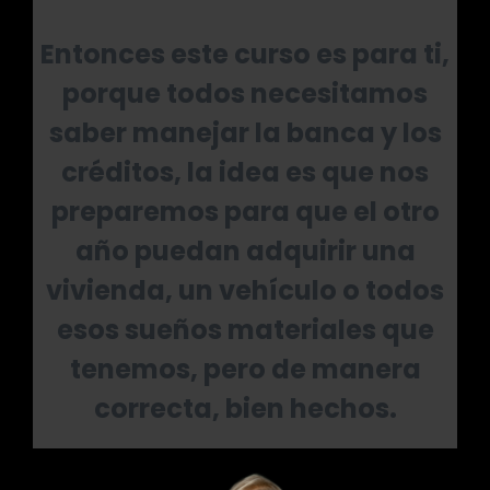
Entonces este curso es para ti,
porque todos necesitamos
saber manejar la banca y los
créditos, la idea es que nos
preparemos para que el otro
año puedan adquirir una
vivienda, un vehículo o todos
esos sueños materiales que
tenemos, pero de manera
correcta, bien hechos.