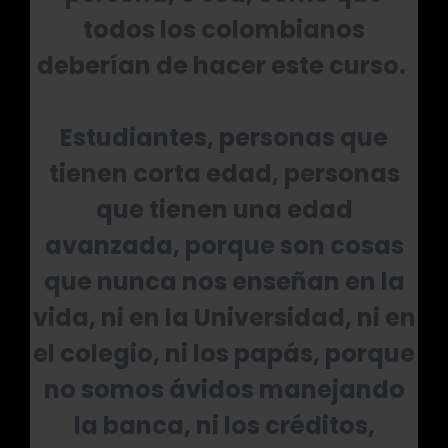
todos los colombianos
deberían de hacer este curso.
Estudiantes, personas que
tienen corta edad, personas
que tienen una edad
avanzada, porque son cosas
que nunca nos enseñan en la
vida, ni en la Universidad, ni en
el colegio, ni los papás, porque
no somos ávidos manejando
la banca, ni los créditos,