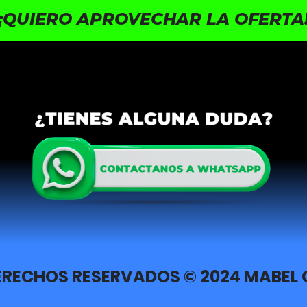
¡QUIERO APROVECHAR LA OFERTA
ERECHOS RESERVADOS © 2024 MABEL 