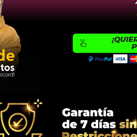
¡QUIE
P