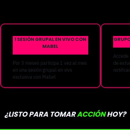
1 SESIÓN GRUPAL EN VIVO CON
GRUPO
MABEL
Accede 
Por 3 meses participa 1 vez al mes
de estu
en una sesión grupal en vivo
notific
exclusiva con Mabel
¿LISTO PARA
TOMAR
ACCIÓN
HOY?