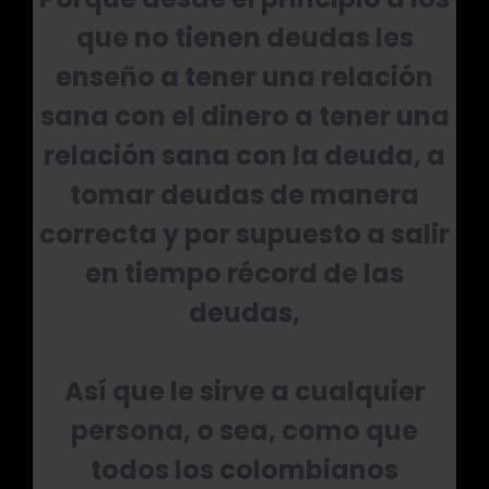
que no tienen deudas les
enseño a tener una relación
sana con el dinero a tener una
relación sana con la deuda, a
tomar deudas de manera
correcta y por supuesto a salir
en tiempo récord de las
deudas,
Así que le sirve a cualquier
persona, o sea, como que
todos los colombianos