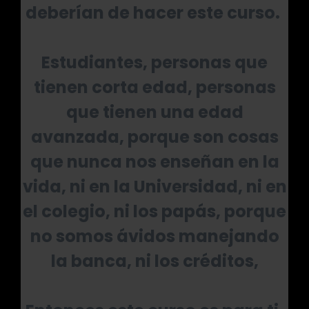
deberían de hacer este curso.
Estudiantes, personas que
tienen corta edad, personas
que tienen una edad
avanzada, porque son cosas
que nunca nos enseñan en la
vida, ni en la Universidad, ni en
el colegio, ni los papás, porque
no somos ávidos manejando
la banca, ni los créditos,