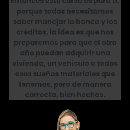
Entonces este curso es para ti,
porque todos necesitamos
saber manejar la banca y los
créditos, la idea es que nos
preparemos para que el otro
año puedan adquirir una
vivienda, un vehículo o todos
esos sueños materiales que
tenemos, pero de manera
correcta, bien hechos.