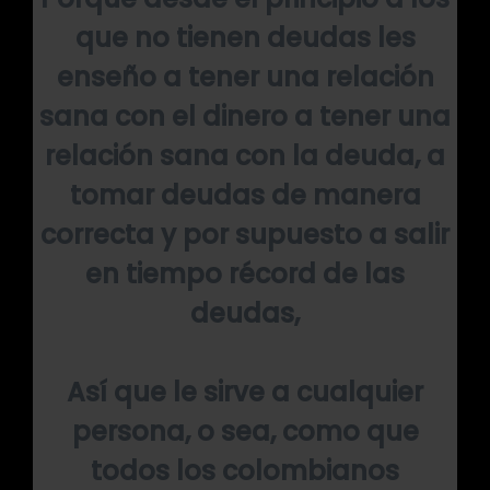
que no tienen deudas les
enseño a tener una relación
sana con el dinero a tener una
relación sana con la deuda, a
tomar deudas de manera
correcta y por supuesto a salir
en tiempo récord de las
deudas,
Así que le sirve a cualquier
persona, o sea, como que
todos los colombianos