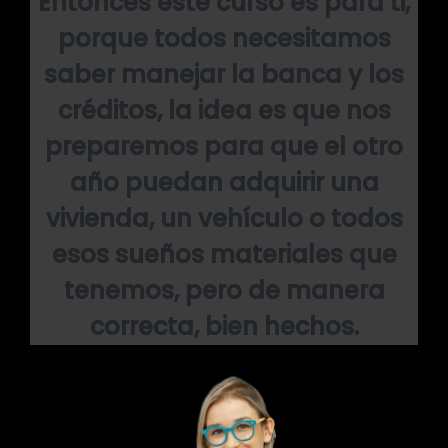
Entonces este curso es para ti,
porque todos necesitamos
saber manejar la banca y los
créditos, la idea es que nos
preparemos para que el otro
año puedan adquirir una
vivienda, un vehículo o todos
esos sueños materiales que
tenemos, pero de manera
correcta, bien hechos.