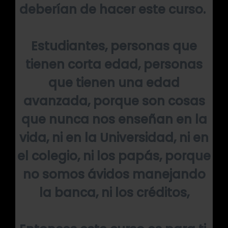
deberían de hacer este curso.
Estudiantes, personas que
tienen corta edad, personas
que tienen una edad
avanzada, porque son cosas
que nunca nos enseñan en la
vida, ni en la Universidad, ni en
el colegio, ni los papás, porque
no somos ávidos manejando
la banca, ni los créditos,