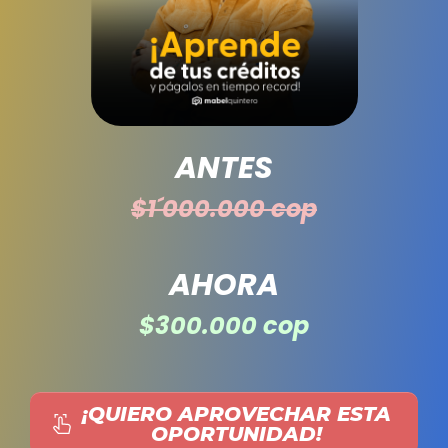
ANTES
$1´000.000 cop
AHORA
$300.000 cop
¡QUIERO APROVECHAR ESTA
OPORTUNIDAD
!