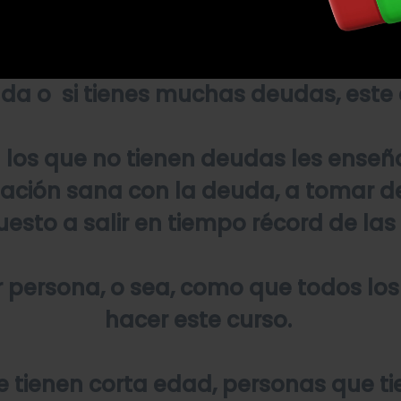
uda o si tienes muchas deudas, este c
a los que no tienen deudas les enseñ
relación sana con la deuda, a tomar 
esto a salir en tiempo récord de la
ier persona, o sea, como que todos l
hacer este curso.
e tienen corta edad, personas que 