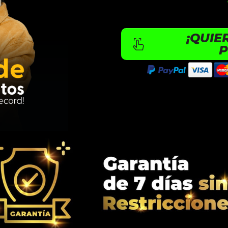
¡QUIE
P