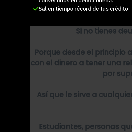
convertirlos en deuda buena.
Sal en tiempo récord de tus crédito
Si no tienes de
Porque desde el principio 
con el dinero a tener una 
por supu
Así que le sirve a cualqu
Estudiantes, personas qu