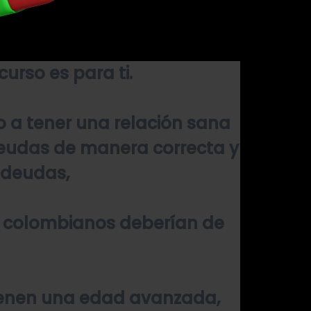
urso es para ti.
o a tener una relación sana
deudas de manera correcta y
s deudas,
os colombianos deberían de
tienen una edad avanzada,