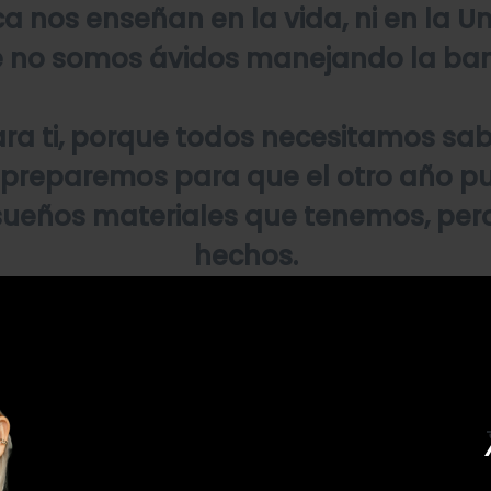
nos enseñan en la vida, ni en la Unive
 no somos ávidos manejando la banca
ara ti, porque todos necesitamos sab
s preparemos para que el otro año p
sueños materiales que tenemos, per
hechos.